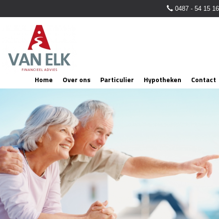
0487 - 54 15 16
Home
Over ons
Particulier
Hypotheken
Contact