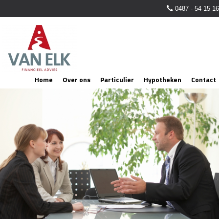
0487 - 54 15 16
Home
Over ons
Particulier
Hypotheken
Contact