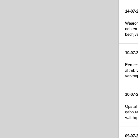
14-07-
Waarom 
achteru
bedrijv
10-07-
Een res
aftrek 
verkoop
10-07-
Opstal 
gebouw 
valt hi
09-07-