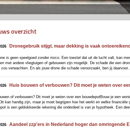
uws overzicht
Dronegebruik stijgt, maar dekking is vaak ontoereiken
2026
ne is geen speelgoed zonder risico. Een toestel dat uit de lucht valt, kan me
en met andere vliegtuigen of gebouwen zijn mogelijk. De schade die een dron
 zou verwachten. En als jouw drone die schade veroorzaakt, ben jij daarvoor..
Huis bouwen of verbouwen? Dit moet je weten over e
2026
ouwen of verbouwen? Dit moet je weten over een bouwdepotBouw je een woning
Dit kan handig zijn, maar je moet begrijpen hoe het werkt en welke financiël
ot is een geblokkeerde rekening die onderdeel is van je hypotheek. Een deel 
Aandeel zzp'ers in Nederland hoger dan omringende E
2026