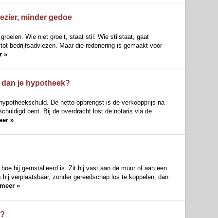
ezier, minder gedoe
ien. Wie niet groeit, staat stil. Wie stilstaat, gaat
tot bedrijfsadviezen. Maar die redenering is gemaakt voor
r »
t dan je hypotheek?
hypotheekschuld. De netto opbrengst is de verkoopprijs na
huldigd bent. Bij de overdracht lost de notaris via de
eer »
hoe hij geïnstalleerd is. Zit hij vast aan de muur of aan een
 hij verplaatsbaar, zonder gereedschap los te koppelen, dan
meer »
u?