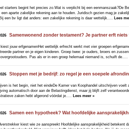
el starters begint het precies zo.Wat is verplicht bij een eenmanszaak?De Be
 een aparte zakelijke rekening aan te houden. Juridisch gezien mag je zakeli
Bij een bv ligt dat anders: een zakelijke rekening is daar wettelijk.....
Lees me
Samenwonend zonder testament? Je partner erft niets 
2026
kiest jouw erfgenamenHet wettelijk erfrecht werkt met vier groepen erfgename
treerde partner en je eigen kinderen. Groep twee: je ouders, broers en zuss
 overgrootouders. Pas als er in een groep helemaal niemand is, schuift de.....
Stoppen met je bedrijf: zo regel je een soepele afrondi
2026
ijven is het begin, niet het eindeDe Kamer van Koophandel uitschrijven voelt a
ijving automatisch door aan de Belastingdienst, maar jij blijft zelf verantwoordel
tratieve zaken hebt afgerond vóórdat je.....
Lees meer »
Samen een hypotheek? Wat hoofdelijke aansprakelijkhe
2026
verstrekker kiest wie ze aanspreekt Hoofdelijke aansprakelijkheid betekent da