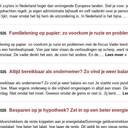
 zzp'ers in Nederland hoger dan omringende Europese landen. Stel je voor: je 
pdrachten regelt, je eigen administratie bijhoudt en zelf nadenkt over je pensi
lijkt, maar omdat het bij hem de uitzondering is. In Nederland is het bijna.....
Familielening op papier: zo voorkom je ruzie en probl
2026
lening op papier: zo voorkom je ruzie en problemen met de fiscus Vader leent
een familieafspraak. Vier jaar later staan de verhoudingen op scherp, want 
nstaat. De vader denkt het een, de zoon het andere. En de.....
Lees meer »
Altijd bereikbaar als ondernemer? Zo vind je weer bala
2026
bereikbaar als ondernemer? Zo vind je weer balans en rust Je startte voor jezelf
 hoe. Maar ergens onderweg is die vrijheid omgeslagen in altijd aan staan. D
rdag. Niet omdat het moet. Gewoon omdat de grens er niet is. Jij bent.....
Le
Besparen op je hypotheek? Zet in op een beter energie
2026
dverstrekkers de rente koppelen aan je energielabelSommige geldverstrekkers
rgielabel: hoe beter het label, hoe lager de rente. Dit geldt bij een nieuw ren