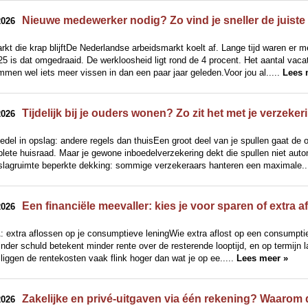
Nieuwe medewerker nodig? Zo vind je sneller de juiste 
2026
kt die krap blijftDe Nederlandse arbeidsmarkt koelt af. Lange tijd waren er 
5 is dat omgedraaid. De werkloosheid ligt rond de 4 procent. Het aantal vacatur
men wel iets meer vissen in dan een paar jaar geleden.Voor jou al.....
Lees 
Tijdelijk bij je ouders wonen? Zo zit het met je verzeke
2026
edel in opslag: andere regels dan thuisEen groot deel van je spullen gaat de
lete huisraad. Maar je gewone inboedelverzekering dekt die spullen niet auto
slagruimte beperkte dekking: sommige verzekeraars hanteren een maximale..
Een financiële meevaller: kies je voor sparen of extra 
2026
: extra aflossen op je consumptieve leningWie extra aflost op een consumptieve
nder schuld betekent minder rente over de resterende looptijd, en op termijn 
 liggen de rentekosten vaak flink hoger dan wat je op ee.....
Lees meer »
Zakelijke en privé-uitgaven via één rekening? Waarom da
2026