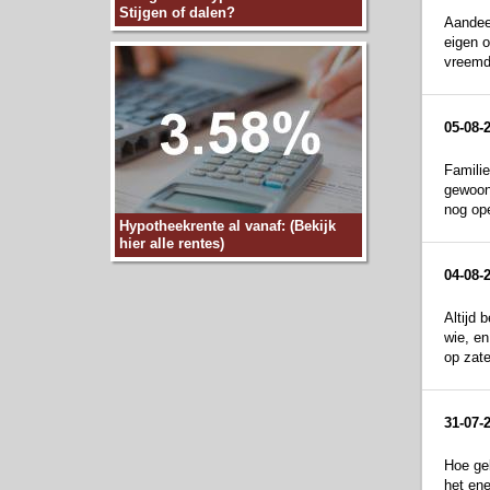
Stijgen of dalen?
Aandeel
eigen o
vreemd 
05-08-
Familie
gewoon 
nog ope
Hypotheekrente al vanaf: (Bekijk
hier alle rentes)
04-08-
Altijd 
wie, en
op zate
31-07-
Hoe gel
het ene