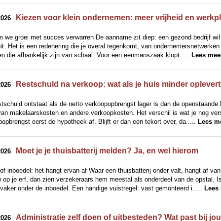
Kiezen voor klein ondernemen: meer vrijheid en werkpl
2026
we groei met succes verwarren De aanname zit diep: een gezond bedrijf wil groe
it. Het is een redenering die je overal tegenkomt, van ondernemersnetwerken 
en die afhankelijk zijn van schaal. Voor een eenmanszaak klopt.....
Lees mee
Restschuld na verkoop: wat als je huis minder oplever
2026
tschuld ontstaat als de netto verkoopopbrengst lager is dan de openstaande 
van makelaarskosten en andere verkoopkosten. Het verschil is wat je nog versc
opbrengst eerst de hypotheek af. Blijft er dan een tekort over, da.....
Lees m
Moet je je thuisbatterij melden? Ja, en wel hierom
2026
of inboedel: het hangt ervan af Waar een thuisbatterij onder valt, hangt af van 
op je erf, dan zien verzekeraars hem meestal als onderdeel van de opstal. Is
j vaker onder de inboedel. Een handige vuistregel: vast gemonteerd i.....
Lees 
Administratie zelf doen of uitbesteden? Wat past bij jo
2026