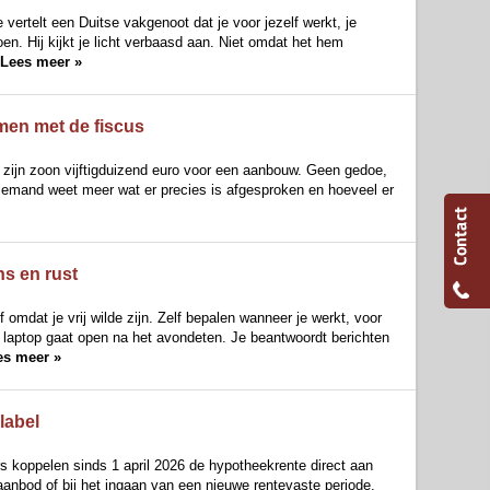
vertelt een Duitse vakgenoot dat je voor jezelf werkt, je
oen. Hij kijkt je licht verbaasd aan. Niet omdat het hem
Lees meer »
emen met de fiscus
 zijn zoon vijftigduizend euro voor een aanbouw. Geen gedoe,
niemand weet meer wat er precies is afgesproken en hoeveel er
ns en rust
 omdat je vrij wilde zijn. Zelf bepalen wanneer je werkt, voor
e laptop gaat open na het avondeten. Je beantwoordt berichten
es meer »
label
 koppelen sinds 1 april 2026 de hypotheekrente direct aan
teaanbod of bij het ingaan van een nieuwe rentevaste periode.