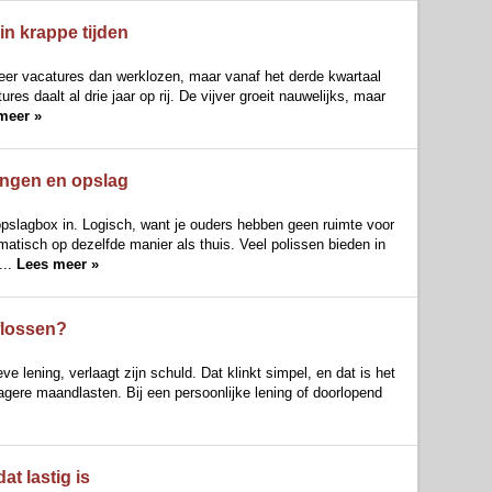
in krappe tijden
meer vacatures dan werklozen, maar vanaf het derde kwartaal
es daalt al drie jaar op rij. De vijver groeit nauwelijks, maar
meer »
ringen en opslag
 opslagbox in. Logisch, want je ouders hebben geen ruimte voor
matisch op dezelfde manier als thuis. Veel polissen bieden in
...
Lees meer »
aflossen?
 lening, verlaagt zijn schuld. Dat klinkt simpel, en dat is het
lagere maandlasten. Bij een persoonlijke lening of doorlopend
t lastig is