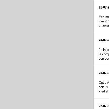
28-07-
Een mar
van 202
er zwem
24-07-
Je inbo
je comp
een op
24-07-
Optie A
ook. Mi
krediet
23-07-