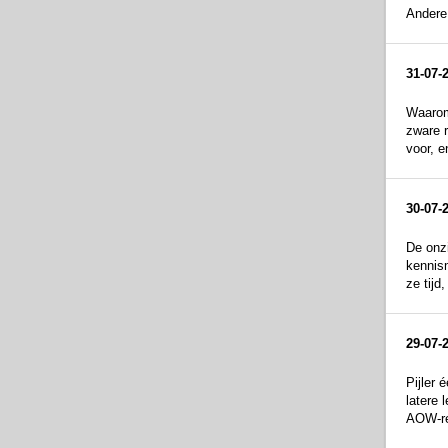
Andere 
31-07-
Waarom
zware 
voor, e
30-07-
De onzi
kennism
ze tijd
29-07-
Pijler
latere 
AOW-rec