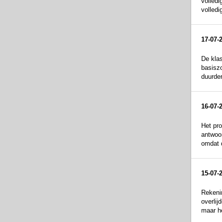
volledi
volledi
17-07-
De klas
basiszo
duurder
16-07-
Het pro
antwoor
omdat d
15-07-
Rekeni
overlij
maar he