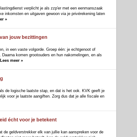
lastingdienst verplicht je als zzp'er met een eenmanszaak
jke inkomsten en uitgaven gewoon via je privérekening laten
er »
van jouw bezittingen
n, in een vaste volgorde. Groep één: je echtgenoot of
en. Daarna komen grootouders en hun nakomelingen, en als
Lees meer »
ng
ls de logische laatste stap, en dat is het ook. KVK geeft je
ijk voor je laatste aangiften. Zorg dus dat je alle fiscale en
id écht voor je betekent
t de geldverstrekker elk van jullie kan aanspreken voor de