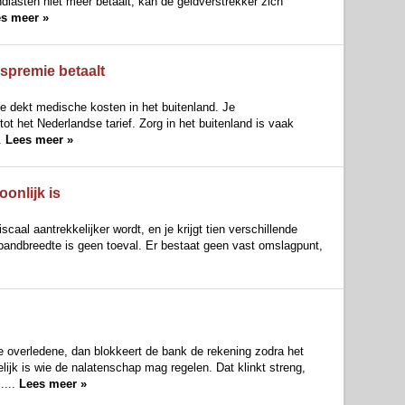
ndlasten niet meer betaalt, kan de geldverstrekker zich
s meer »
spremie betaalt
ie dekt medische kosten in het buitenland. Je
t het Nederlandse tarief. Zorg in het buitenland is vaak
.
Lees meer »
onlijk is
caal aantrekkelijker wordt, en je krijgt tien verschillende
 bandbreedte is geen toeval. Er bestaat geen vast omslagpunt,
 overledene, dan blokkeert de bank de rekening zodra het
lijk is wie de nalatenschap mag regelen. Dat klinkt streng,
....
Lees meer »