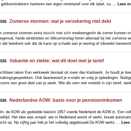
geldverstrekkers hanteren een eigen rentetarief voor elk label, va.....
Lees m
Zomerse stormen: wat je verzekering niet dekt
2026
 zomerse stormen extra risico's met zich meebrengenIn de zomer kunnen on
regenval, harde windstoten en blikseminslag horen allemaal bij het zomerse
n dat betekent ook dat de kans op schade aan je woning of inboedel toeneemt.
Vakantie en ziekte: wat dit doet met je tarief
2026
chtbare taken Een werkweek bestaat uit meer dan klantwerk. Je houdt je boekho
akingsgesprekken. Ook beantwoord je e-mails en volg je opleidingen. Nuttige
, soms een groot deel van je week. Wie die uren niet meetelt in zijn tarief, werk
Nederlandse AOW: basis voor je pensioeninkomen
2026
 één: de AOW als gedeelde basisIn 1957 voerde Nederland de AOW in. Een vol
leeftijd. Het idee was simpel: wie in Nederland woont of werkt, bouwt automati
ht op. Na vijftig jaar heb je het volledig opgebouwd.De AOW werkt.....
Lees