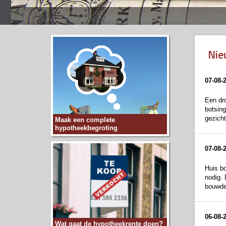
Nie
07-08-
Een dro
botsing
gezicht
Maak een complete
hypotheekbegroting
07-08-
Huis b
nodig. 
bouwdep
06-08-
Wat gaat de hypotheekrente doen?