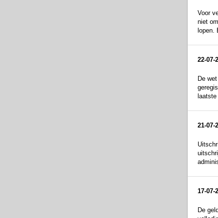
Voor ve
niet om
lopen. 
22-07-
De wet 
geregis
laatste
21-07-
Uitschr
uitschr
adminis
17-07-
De geld