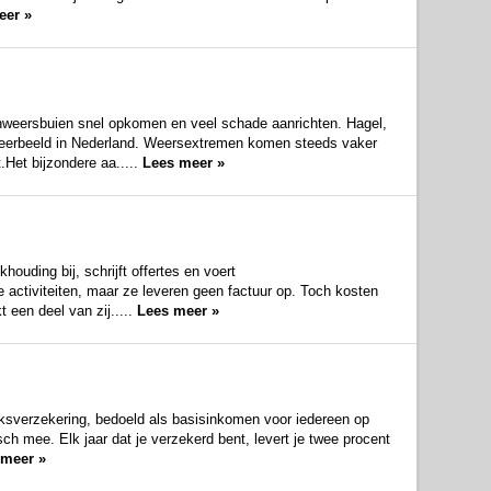
eer »
weersbuien snel opkomen en veel schade aanrichten. Hagel,
 weerbeeld in Nederland. Weersextremen komen steeds vaker
Het bijzondere aa.....
Lees meer »
uding bij, schrijft offertes en voert
 activiteiten, maar ze leveren geen factuur op. Toch kosten
t een deel van zij.....
Lees meer »
ksverzekering, bedoeld als basisinkomen voor iedereen op
sch mee. Elk jaar dat je verzekerd bent, levert je twee procent
 meer »