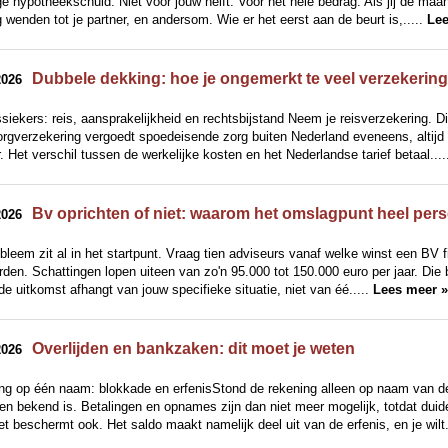
ge hypotheekschuld. Niet voor jouw helft. Voor het hele bedrag. Als jij de maa
g wenden tot je partner, en andersom. Wie er het eerst aan de beurt is,.....
Lee
Dubbele dekking: hoe je ongemerkt te veel verzekering
2026
siekers: reis, aansprakelijkheid en rechtsbijstand Neem je reisverzekering. D
rgverzekering vergoedt spoedeisende zorg buiten Nederland eveneens, altijd to
. Het verschil tussen de werkelijke kosten en het Nederlandse tarief betaal....
Bv oprichten of niet: waarom het omslagpunt heel perso
2026
bleem zit al in het startpunt. Vraag tien adviseurs vanaf welke winst een BV fis
den. Schattingen lopen uiteen van zo'n 95.000 tot 150.000 euro per jaar. Die
e uitkomst afhangt van jouw specifieke situatie, niet van éé.....
Lees meer »
Overlijden en bankzaken: dit moet je weten
2026
ng op één naam: blokkade en erfenisStond de rekening alleen op naam van de
den bekend is. Betalingen en opnames zijn dan niet meer mogelijk, totdat duide
t beschermt ook. Het saldo maakt namelijk deel uit van de erfenis, en je wilt.