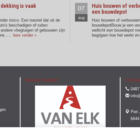
 dekking is vaak
Huis bouwen of verb
07
een bouwdepot
aug
der risico. Een toestel dat uit de
Huis bouwen of verbouwen
uto's beschadigen of ruiten
bouwdepotBouw je een woni
 andere vliegtuigen of gebouwen zijn
wellicht een bouwdepot nod
one
.....
lees verder »
begrijpen hoe het werkt en
Kennis maken?
Conta
0487 
info
gen
Piet 
6644