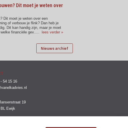
ouwen? Dit moet je weten over
? Dit moet je weten over een
ng of verbouw je flink? Dan heb je
ig. Dit kan handig zijn, maar je moet
 welke financiële gev
.....
lees verder »
Nieuws archief
ct
- 54 15 16
@vanelkadvies.nl
Jansenstraat 19
 BL Ewijk