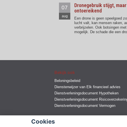
Dronegebruik stijgt, maar
07
ontoereikend
aug
Een drone is geen speelgoed zon
lucht valt, kan mensen raken, a
verbrijzelen. Ook botsingen met
mogelijk. De schade die een dr
Bekijk ook
Beloningsbeleid
Dienstenwijzer van Elk financieel advies
Dienstverleningsdocument Hypotheken
Dienstverleningsdocument Risicoverzekerin
Dienstverleningsdocument Vermogen
Cookies